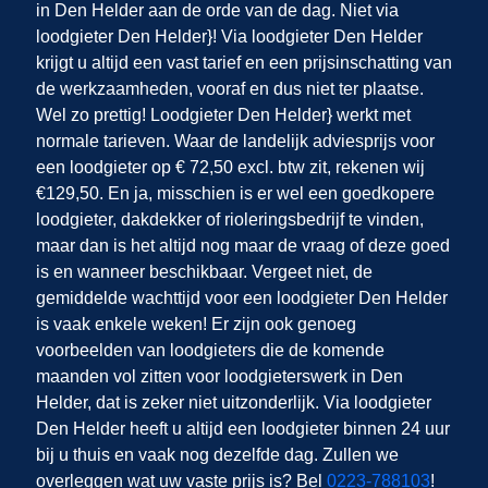
in Den Helder
aan de orde van de dag. Niet via
loodgieter Den Helder}! Via loodgieter Den Helder
krijgt u altijd een vast tarief en een prijsinschatting van
de werkzaamheden, vooraf en dus niet ter plaatse.
Wel zo prettig! Loodgieter Den Helder} werkt met
normale tarieven. Waar de landelijk adviesprijs voor
een loodgieter op € 72,50 excl. btw zit, rekenen wij
€129,50. En ja, misschien is er wel een goedkopere
loodgieter, dakdekker of rioleringsbedrijf te vinden,
maar dan is het altijd nog maar de vraag of deze goed
is en wanneer beschikbaar. Vergeet niet, de
gemiddelde wachttijd voor een loodgieter Den Helder
is vaak enkele weken! Er zijn ook genoeg
voorbeelden van loodgieters die de komende
maanden vol zitten voor loodgieterswerk in Den
Helder, dat is zeker niet uitzonderlijk. Via loodgieter
Den Helder heeft u altijd een loodgieter binnen 24 uur
bij u thuis en vaak nog dezelfde dag. Zullen we
overleggen wat uw vaste prijs is? Bel
0223-788103
!