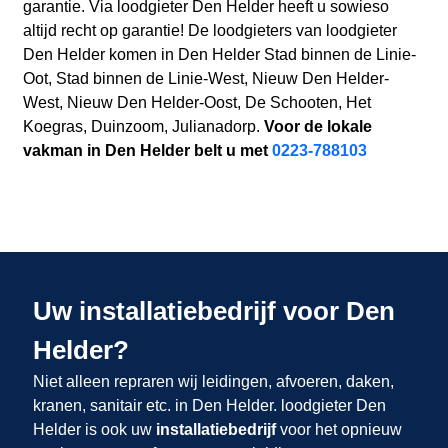
garantie. Via loodgieter Den Helder heeft u sowieso
altijd recht op garantie! De loodgieters van loodgieter
Den Helder komen in Den Helder Stad binnen de Linie-
Oot, Stad binnen de Linie-West, Nieuw Den Helder-
West, Nieuw Den Helder-Oost, De Schooten, Het
Koegras, Duinzoom, Julianadorp.
Voor de lokale
vakman in Den Helder belt u met
0223-788103
Uw installatiebedrijf voor Den
Helder?
Niet alleen repraren wij leidingen, afvoeren, daken,
kranen, sanitair etc. in Den Helder. loodgieter Den
Helder is ook uw
installatiebedrijf
voor het opnieuw